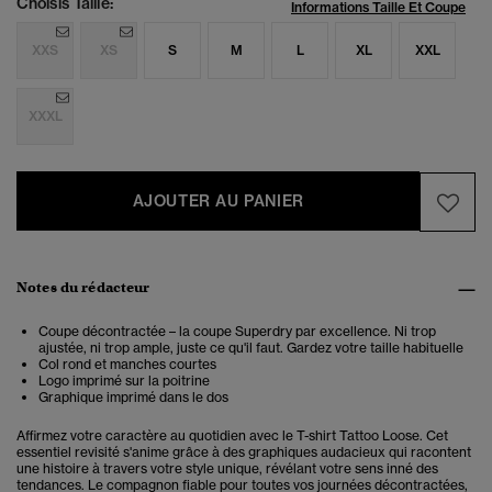
Choisis Taille:
Informations Taille Et Coupe
XXS
XS
S
M
L
XL
XXL
XXXL
AJOUTER AU PANIER
Notes du rédacteur
Coupe décontractée – la coupe Superdry par excellence. Ni trop
ajustée, ni trop ample, juste ce qu'il faut. Gardez votre taille habituelle
Col rond et manches courtes
Logo imprimé sur la poitrine
Graphique imprimé dans le dos
Affirmez votre caractère au quotidien avec le T-shirt Tattoo Loose. Cet
essentiel revisité s'anime grâce à des graphiques audacieux qui racontent
une histoire à travers votre style unique, révélant votre sens inné des
tendances. Le compagnon fiable pour toutes vos journées décontractées,