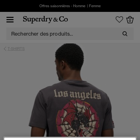
Offres saisonnières -
Homme
|
Femme
0
T-SHIRTS