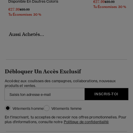
Disponible En Dautres Coloris
€27.99
Prix Réduit De
À
€39.99
Tu Économises 30 %
€27.99
Prix Réduit De
À
€39.99
Tu Économises 30 %
Aussi Achetés...
Débloquer Un Accès Exclusif
Accédez aux coulisses des campagnes, collaborations, nouveaux
produits et ventes.
INSCRIS-TOI
Vêtements homme
Vêtements femme
En t'inscrivant, tu acceptes de recevoir nos offres promotionnelles. Pour
plus d'informations, consulte notre
Politique de confidentialité