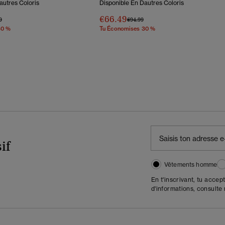
autres Coloris
Disponible En Dautres Coloris
€66.49
éduit De
À
Prix Réduit De
À
9
€94.99
30 %
Tu Économises 30 %
if
Vêtements homme
En t'inscrivant, tu accep
d'informations, consulte