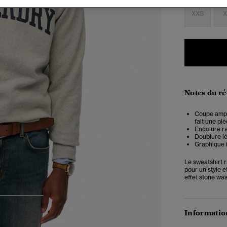
XXS
X
Notes du r
Coupe ample
fait une pi
Encolure ra
Doublure l
Graphique i
Le sweatshirt r
pour un style 
effet stone was
3
4
Information