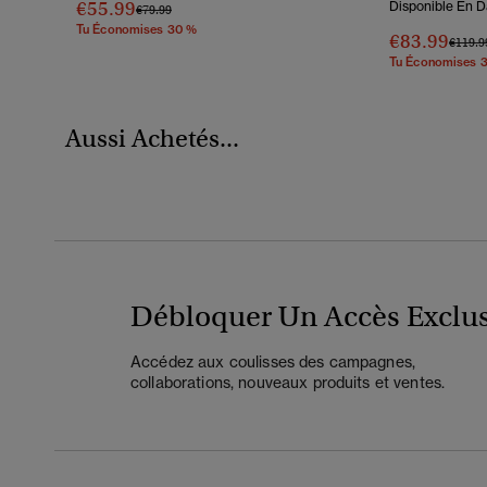
€55.99
Disponible En D
Prix Réduit De
À
€79.99
Tu Économises 30 %
€83.99
Prix R
€119.9
Tu Économises 
Aussi Achetés...
Débloquer Un Accès Exclus
Accédez aux coulisses des campagnes,
collaborations, nouveaux produits et ventes.