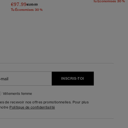
Tu Économises 30 %
€97.99
Prix Réduit De
À
€139.99
Tu Économises 30 %
INSCRIS-TOI
Vêtements femme
tes de recevoir nos offres promotionnelles. Pour plus
 notre
Politique de confidentialité