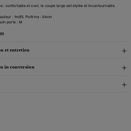
 : confortable et cool, la coupe large est stylée et incontournable.
uteur : 1m85. Poitrine : 94cm
in porte :
M
les
n et entretien
n in conversion