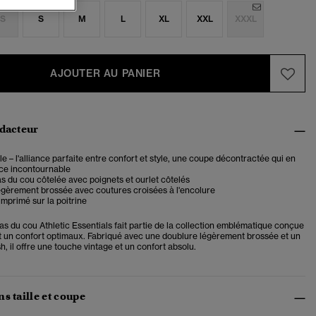
S
S
M
L
XL
XXL
XXXL
AJOUTER AU PANIER
édacteur
 – l'alliance parfaite entre confort et style, une coupe décontractée qui en
èce incontournable
s du cou côtelée avec poignets et ourlet côtelés
égèrement brossée avec coutures croisées à l'encolure
mprimé sur la poitrine
as du cou Athletic Essentials fait partie de la collection emblématique conçue
et un confort optimaux. Fabriqué avec une doublure légèrement brossée et un
h, il offre une touche vintage et un confort absolu.
s taille et coupe