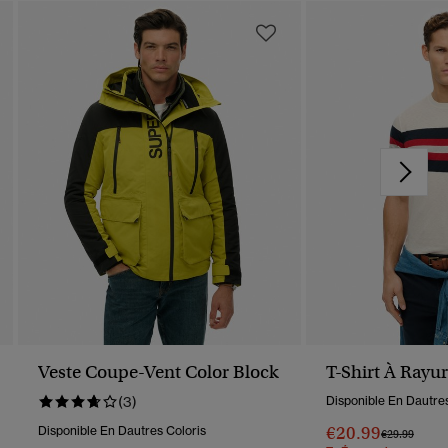
Veste Coupe-Vent Color Block
T-Shirt À Rayur
(3)
Disponible En Dautres
€20.99
Disponible En Dautres Coloris
Prix Réduit D
À
€29.99