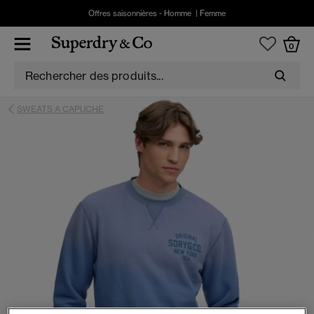
Offres saisonnières -
Homme
|
Femme
0
SWEATS A CAPUCHE