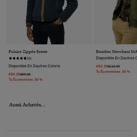
Polaire Zippée Estate
Bomber Merchant M
Disponible En Dautres C
(6)
Disponible En Dautres Coloris
€83.99
Prix Réduit De
À
€119.99
Tu Économises 30 %
€69.99
Prix Réduit De
À
€99.99
Tu Économises 30 %
Aussi Achetés...