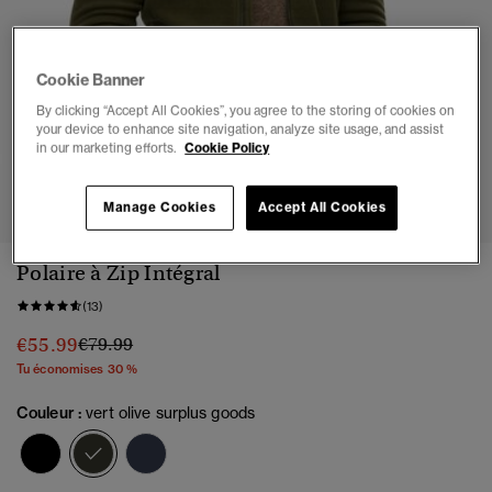
Cookie Banner
By clicking “Accept All Cookies”, you agree to the storing of cookies on
your device to enhance site navigation, analyze site usage, and assist
in our marketing efforts.
Cookie Policy
1
2
3
4
5
Manage Cookies
Accept All Cookies
Polaire à Zip Intégral
(13)
Prix réduit de
à
€55.99
€79.99
Tu économises 30 %
Couleur :
vert olive surplus goods
sélectionné