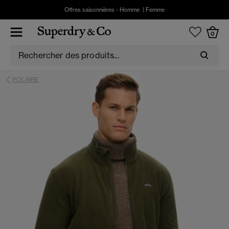
Offres saisonnières -
Homme
|
Femme
0
POLAIRE