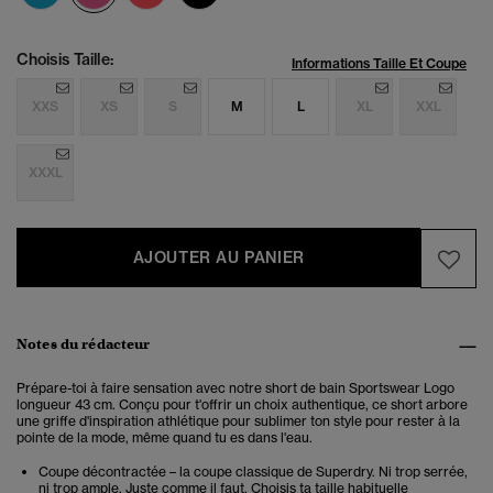
Choisis Taille:
Informations Taille Et Coupe
XXS
XS
S
M
L
XL
XXL
XXXL
AJOUTER AU PANIER
Notes du rédacteur
Prépare-toi à faire sensation avec notre short de bain Sportswear Logo
longueur 43 cm. Conçu pour t'offrir un choix authentique, ce short arbore
une griffe d'inspiration athlétique pour sublimer ton style pour rester à la
pointe de la mode, même quand tu es dans l'eau.
Coupe décontractée – la coupe classique de Superdry. Ni trop serrée,
ni trop ample. Juste comme il faut. Choisis ta taille habituelle