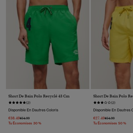
Short De Bain Polo Recyclé 43 Cm
Short De Bain Polo R
(2)
(2)
Disponible En Dautres Coloris
Disponible En Dautres C
€38.49
€27.49
Prix Réduit De
À
Prix Réduit De
À
€54.99
€54.99
Tu Économises 30 %
Tu Économises 50 %