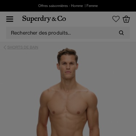
Offres saisonnières -
Homme
|
Femme
0
SHORTS DE BAIN