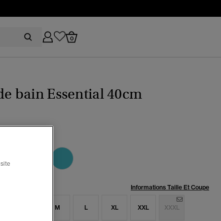
0
de bain Essential 40cm
uge red
sélectionné
site
:
Informations Taille Et Coupe
S
S
M
L
XL
XXL
XXXL