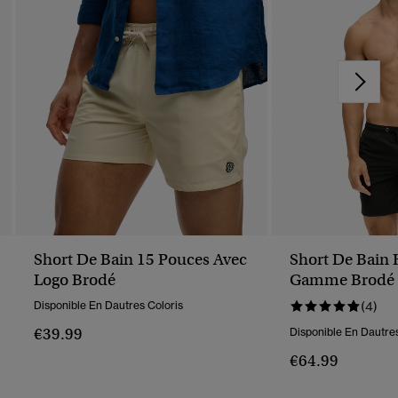
Short De Bain 15 Pouces Avec
Short De Bain 
Logo Brodé
Gamme Brodé 
43 Cm
Disponible En Dautres Coloris
(4)
€39.99
Disponible En Dautres
€64.99