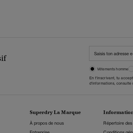
if
Vêtements homme
En t'inscrivant, tu accep
d'informations, consulte
Superdry La Marque
Informatio
À propos de nous
Répertoire des
Entreprise
Conditions gén