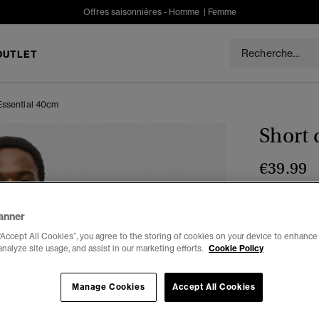
Offres saisonnières -
Homme
|
Femme
OUTLET
Essential 40cm
Short 
€39.99
Couleur :
ro
anner
“Accept All Cookies”, you agree to the storing of cookies on your device to enhance 
analyze site usage, and assist in our marketing efforts.
Cookie Policy
Choisis Taille
Manage Cookies
Accept All Cookies
XXS
X