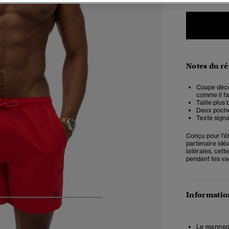
Notes du r
Coupe décon
comme il fau
Taille plus
Deux poches
Texte signa
Conçu pour l'ét
partenaire idé
latérales, cett
pendant tes va
Information
6
7
8
9
10
Le mannequ