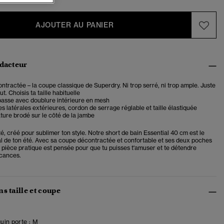
AJOUTER AU PANIER
édacteur
tractée – la coupe classique de Superdry. Ni trop serré, ni trop ample. Juste
t. Choisis ta taille habituelle
 basse avec doublure intérieure en mesh
 latérales extérieures, cordon de serrage réglable et taille élastiquée
ture brodé sur le côté de la jambe
é, créé pour sublimer ton style. Notre short de bain Essential 40 cm est le
al de ton été. Avec sa coupe décontractée et confortable et ses deux poches
e pièce pratique est pensée pour que tu puisses t'amuser et te détendre
cances.
s taille et coupe
in porte :
M