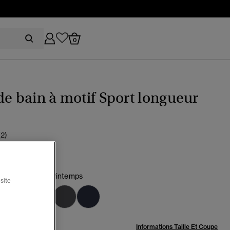
0
de bain à motif Sport longueur
(2)
rt bourgeon de printemps
site
sélectionné
:
Informations Taille Et Coupe