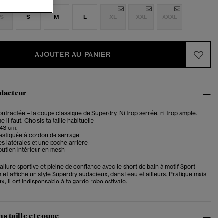
S
S
M
L
XL
XXL
XXXL
AJOUTER AU PANIER
édacteur
tractée – la coupe classique de Superdry. Ni trop serrée, ni trop ample.
il faut. Choisis ta taille habituelle
 43 cm.
lastiquée à cordon de serrage
 latérales et une poche arrière
utien intérieur en mesh
llure sportive et pleine de confiance avec le short de bain à motif Sport
et affiche un style Superdry audacieux, dans l'eau et ailleurs. Pratique mais
, il est indispensable à ta garde-robe estivale.
s taille et coupe