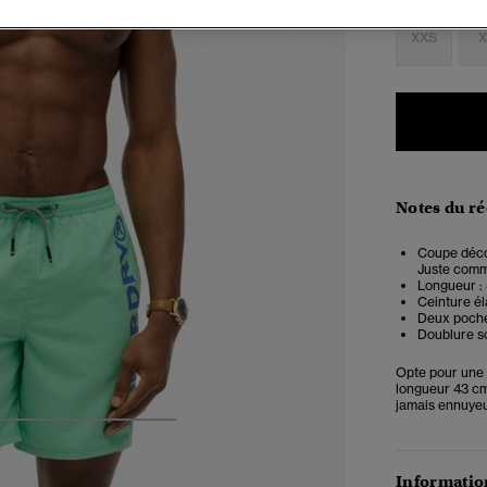
XXS
X
Notes du r
Coupe décon
Juste comme 
Longueur :
Ceinture é
Deux poches
Doublure so
Opte pour une a
longueur 43 cm 
jamais ennuyeux
5
6
7
8
Information