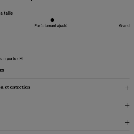
 taille
Parfaitement ajusté
Grand
in porte :
M
les
n et entretien