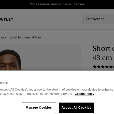
Offres saisonnières -
Homme
|
Femme
OUTLET
à motif Sport longueur 43 cm
Short 
43 cm
€49.99
anner
Couleur :
ve
“Accept All Cookies”, you agree to the storing of cookies on your device to enhance 
analyze site usage, and assist in our marketing efforts.
Cookie Policy
Manage Cookies
Accept All Cookies
Choisis Taille