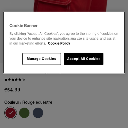
Cookie Banner
By clicking “Accept All Cookies”, you agree to the storing of cookies on
your device to enhance site navigation, analyze site usage, and assist
in our marketing efforts.
Cookie Policy
1
2
3
4
5
6
7
Manage Cookies
Accept All Cookies
Boardshorts Cargo 19 pouces
(1)
€54.99
Couleur :
Rouge équestre
sélectionné