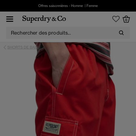
Offres saisonnières -
Homme
|
Femme
0
SHORTS DE BAIN