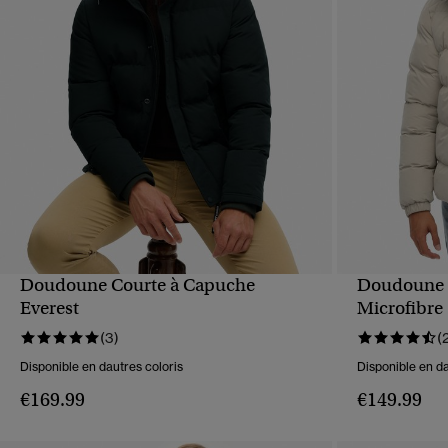
Doudoune Courte à Capuche
Doudoune 
APERÇU RAPIDE
Everest
Microfibre
(3)
(
Disponible en dautres coloris
Disponible en da
€169.99
€149.99