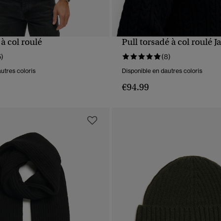
 à col roulé
Pull torsadé à col roulé J
APERÇU RAPIDE
APERÇU RAPIDE
5)
(8)
utres coloris
Disponible en dautres coloris
€94.99