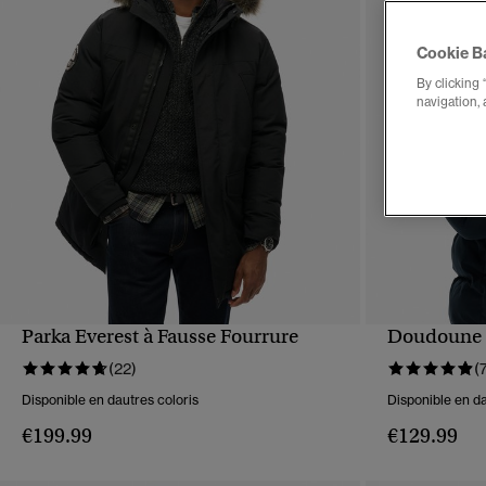
Cookie B
By clicking 
navigation, 
Parka Everest à Fausse Fourrure
Doudoune 
APERÇU RAPIDE
(22)
(
Disponible en dautres coloris
Disponible en da
€199.99
€129.99