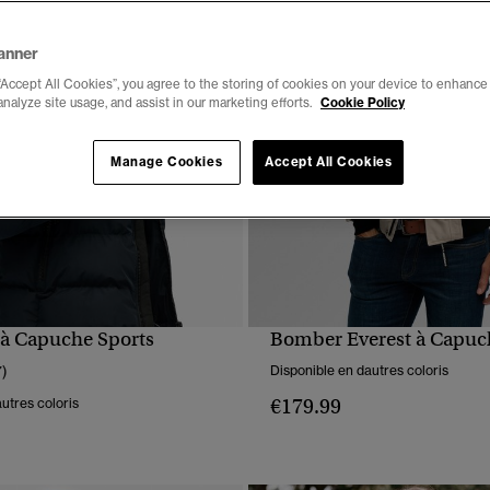
anner
“Accept All Cookies”, you agree to the storing of cookies on your device to enhance 
analyze site usage, and assist in our marketing efforts.
Cookie Policy
Manage Cookies
Accept All Cookies
à Capuche Sports
Bomber Everest à Capuc
APERÇU RAPIDE
APERÇU RAPIDE
7)
Disponible en dautres coloris
€179.99
utres coloris