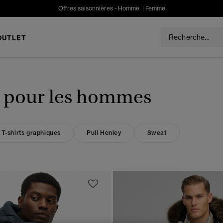
Offres saisonnières -
Homme
|
Femme
OUTLET
er pour les hommes
T-shirts graphiques
Pull Henley
Sweat