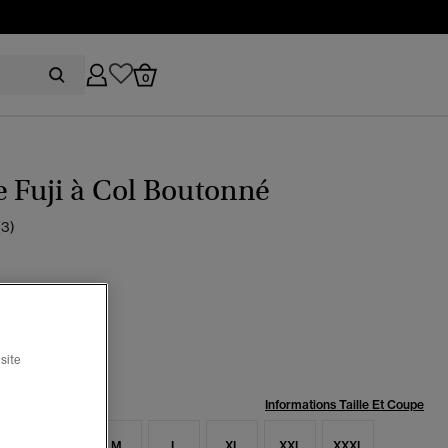
0
e Fuji à Col Boutonné
(3)
u marine éclipse
sélectionné
site
:
Informations Taille Et Coupe
S
S
M
L
XL
XXL
XXXL