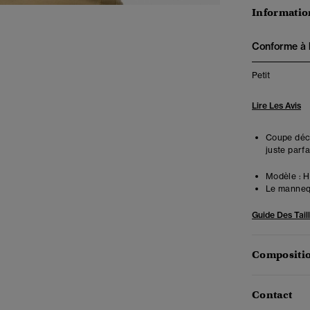
Information
Conforme à la
Petit
Lire Les Avis
Coupe déco
juste parfa
Modèle :
Ha
Le mannequ
Guide Des Tail
Compositio
Contact