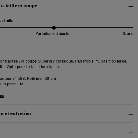
s taille et coupe
 taille
Parfaitement ajusté
Grand
ntractée : la coupe Superdry classique. Pas trop slim, pas trop large,
ite. Opte pour ta taille habituelle.
uteur : 1m88. Poitrine : 39.5in
in porte :
M
les
n et entretien