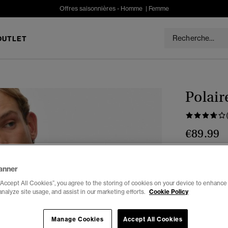
Offres saisonnières -
Homme
|
Femme
OUTLET
Polair
€89.99
Couleur :
ble
anner
“Accept All Cookies”, you agree to the storing of cookies on your device to enhance 
analyze site usage, and assist in our marketing efforts.
Cookie Policy
Choisis Taille
Manage Cookies
Accept All Cookies
XXS
X