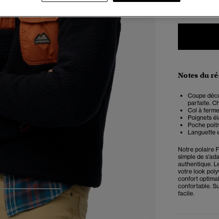
Notes du r
Coupe décon
parfaite. Ch
Col à ferm
Poignets él
Poche poit
Languette 
Notre
polaire 
simple de s'ad
authentique. Le
votre look poly
confort optima
confortable. Su
facile.
4
5
6