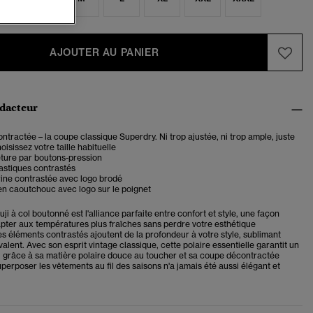
AJOUTER AU PANIER
édacteur
tractée – la coupe classique Superdry. Ni trop ajustée, ni trop ample, juste
oisissez votre taille habituelle
eture par boutons-pression
astiques contrastés
rine contrastée avec logo brodé
en caoutchouc avec logo sur le poignet
Fuji à col boutonné
est
l'alliance parfaite entre confort et style, une façon
apter aux températures plus fraîches sans perdre votre esthétique
s éléments contrastés ajoutent de la profondeur à votre style, sublimant
valent. Avec son esprit vintage classique, cette polaire essentielle garantit un
l grâce à sa matière polaire douce au toucher et sa coupe décontractée
perposer les vêtements au fil des saisons n'a jamais été aussi élégant et