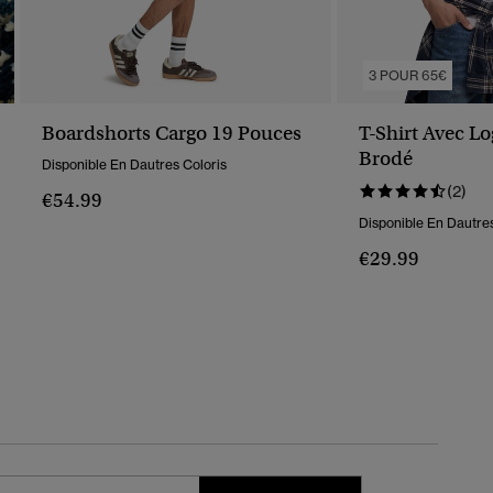
3 POUR 65€
Boardshorts Cargo 19 Pouces
T-Shirt Avec 
Brodé
Disponible En Dautres Coloris
(2)
€54.99
Disponible En Dautres
€29.99