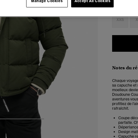
Manage Cookies
Accept All Cookies
Choisis Taille
XXS
X
Notes du r
Chaque voyage
sa capuche et 
moelleux devie
Doudoune Court
aventures vous
profitiez de l
rafraîchit.
Coupe décon
4
5
6
7
parfaite. Ch
Déperlance 
Design mat
Capuche re