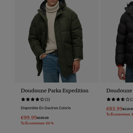
Doudoune Parka Expedition
Doudoune 
(3)
(
€83.99
Disponible En Dautres Coloris
Prix R
€119.9
Tu Économises 
€99.99
Prix Réduit De
À
€199.99
Tu Économises 50 %