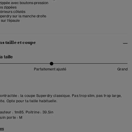
zippée avec boutons-pression
s zippées
térieurs côtelés
perdry sur la manche droite
sur l'épaule
s taille et coupe
 taille
Parfaitement ajusté
Grand
ntractée : la coupe Superdry classique. Pas trop slim, pas trop large,
ite. Opte pour ta taille habituelle.
uteur : 1m85. Poitrine : 39.5in
in porte :
M
les