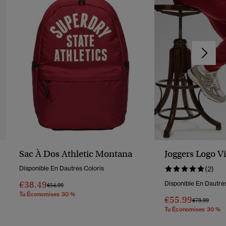
Sac À Dos Athletic Montana
Joggers Logo V
Disponible En Dautres Coloris
(2)
€38.49
Disponible En Dautres
Prix Réduit De
À
€54.99
Tu Économises 30 %
€55.99
Prix Réduit D
À
€79.99
Tu Économises 30 %