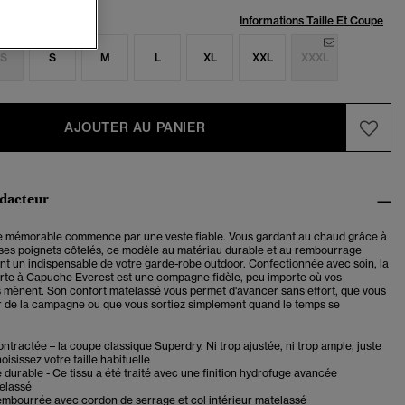
:
Informations Taille Et Coupe
S
S
M
L
XL
XXL
XXXL
AJOUTER AU PANIER
édacteur
 mémorable commence par une veste fiable. Vous gardant au chaud grâce à
ses poignets côtelés, ce modèle au matériau durable et au rembourrage
nt un indispensable de votre garde-robe outdoor. Confectionnée avec soin, la
e à Capuche Everest est une compagne fidèle, peu importe où vos
 mènent. Son confort matelassé vous permet d'avancer sans effort, que vous
'air de la campagne ou que vous sortiez simplement quand le temps se
tractée – la coupe classique Superdry. Ni trop ajustée, ni trop ample, juste
oisissez votre taille habituelle
durable - Ce tissu a été traité avec une finition hydrofuge avancée
elassé
mbourrée avec cordon de serrage et col intérieur matelassé