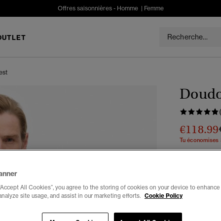
Offres saisonnières -
Homme
|
Femme
OUTLET
est
Doudo
€118.99
Tu économises
Couleur :
ka
anner
“Accept All Cookies”, you agree to the storing of cookies on your device to enhance 
analyze site usage, and assist in our marketing efforts.
Cookie Policy