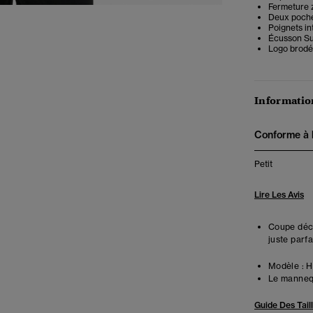
Fermeture 
Deux poche
Poignets in
Écusson Su
Logo brodé 
Information
Conforme à la
Petit
Lire Les Avis
Coupe déco
juste parfa
Modèle :
Ha
Le mannequ
Guide Des Tail