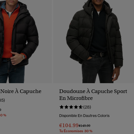
Noire À Capuche
Doudoune À Capuche Sport
En Microfibre
35)
(28)
éduit De
À
9
30 %
Disponible En Dautres Coloris
€104.99
Prix Réduit De
À
€149.99
Tu Économises 30 %