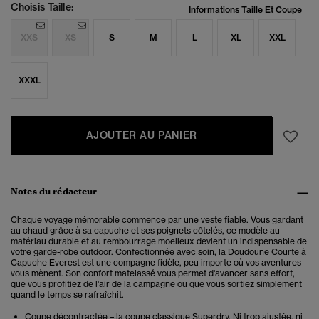
Choisis Taille:
Informations Taille Et Coupe
XXS
XS
S
M
L
XL
XXL
XXXL
AJOUTER AU PANIER
Notes du rédacteur
Chaque voyage mémorable commence par une veste fiable. Vous gardant
au chaud grâce à sa capuche et ses poignets côtelés, ce modèle au
matériau durable et au rembourrage moelleux devient un indispensable de
votre garde-robe outdoor. Confectionnée avec soin, la Doudoune Courte à
Capuche Everest est une compagne fidèle, peu importe où vos aventures
vous mènent. Son confort matelassé vous permet d'avancer sans effort,
que vous profitiez de l'air de la campagne ou que vous sortiez simplement
quand le temps se rafraîchit.
Coupe décontractée – la coupe classique Superdry. Ni trop ajustée, ni