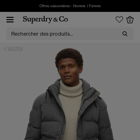
Offres saisonnières -
Homme
|
Femme
0
VESTES