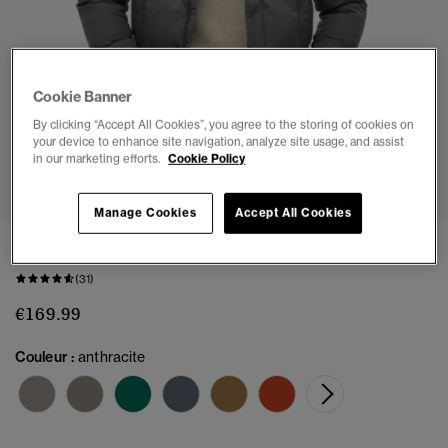
Cookie Banner
By clicking “Accept All Cookies”, you agree to the storing of cookies on
your device to enhance site navigation, analyze site usage, and assist
in our marketing efforts.
Cookie Policy
1
2
3
4
5
Manage Cookies
Accept All Cookies
Doudoune Courte à Capuche Everest
(31)
€169.99
Couleur :
anthracite