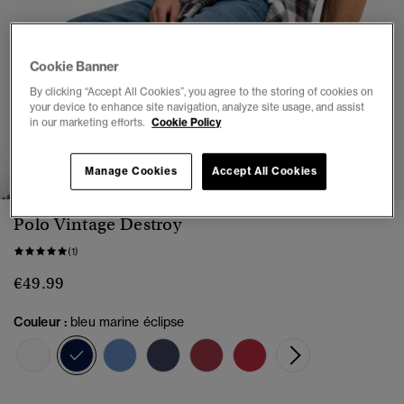
Cookie Banner
By clicking “Accept All Cookies”, you agree to the storing of cookies on
your device to enhance site navigation, analyze site usage, and assist
in our marketing efforts.
Cookie Policy
1
2
3
4
5
6
Manage Cookies
Accept All Cookies
Polo Vintage Destroy
(1)
€49.99
Couleur :
bleu marine éclipse
sélectionné