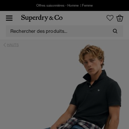
Offres saisonnières -
Homme
|
Femme
0
HAUTS