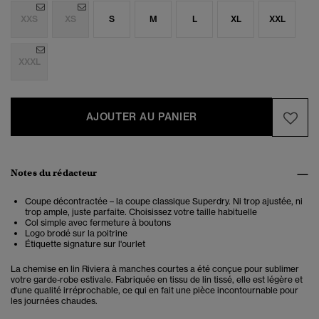
XXS
XS
S
M
L
XL
XXL
XXXL
AJOUTER AU PANIER
Notes du rédacteur
Coupe décontractée – la coupe classique Superdry. Ni trop ajustée, ni
trop ample, juste parfaite. Choisissez votre taille habituelle
Col simple avec fermeture à boutons
Logo brodé sur la poitrine
Étiquette signature sur l'ourlet
La chemise en lin Riviera à manches courtes a été conçue pour sublimer
votre garde-robe estivale. Fabriquée en tissu de lin tissé, elle est légère et
d'une qualité irréprochable, ce qui en fait une pièce incontournable pour
les journées chaudes.