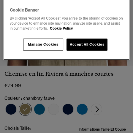
Cookie Banner
By clicking “Accept All Cookies”, you agree to the storing of cookies on
your device to enhance site navigation, analyze site usage, and assist
in our marketing efforts.
Cookie Policy
Manage Cookies
Accept All Cookies
1
2
3
4
5
6
7
Chemise en lin Riviera à manches courtes
€79.99
Couleur :
chambray fauve
sélectionné
Choisis Taille:
Informations Taille Et Coupe