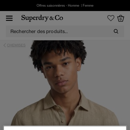
Offres saisonnières -
Homme
|
Femme
0
CHEMISES