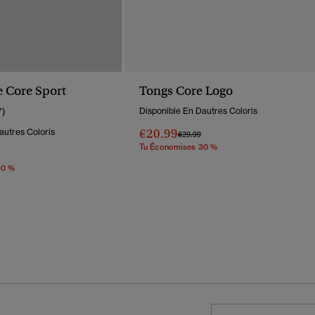
 Core Sport
Tongs Core Logo
7)
Disponible En Dautres Coloris
€20.99
autres Coloris
Prix Réduit De
À
€29.99
Tu Économises 30 %
éduit De
À
30 %