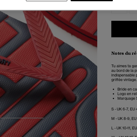
S
Notes du r
Tu aimes ta ga
au bord de la p
indispensable 
griffée vintage
Bride en c
Logo en rel
Marquage Su
S - UK 6-7, EU 
M - UK 8-9, EU
4
5
6
7
L - UK 10-11, E