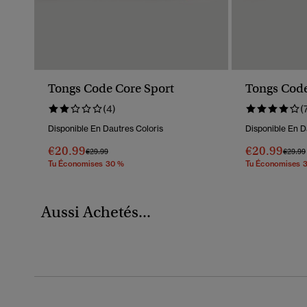
Tongs Code Core Sport
Tongs Code
(4)
(
Disponible En Dautres Coloris
Disponible En D
€20.99
€20.99
Prix Réduit De
À
Prix R
€29.99
€29.99
Tu Économises 30 %
Tu Économises 
Aussi Achetés...