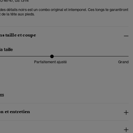
EU 46-47, US 13-14
es détails noirs est un combo original et intemporel. Ces tongs te garantiront
 de la tête aux pieds.
s taille et coupe
 taille
Parfaitement ajusté
Grand
les
n et entretien