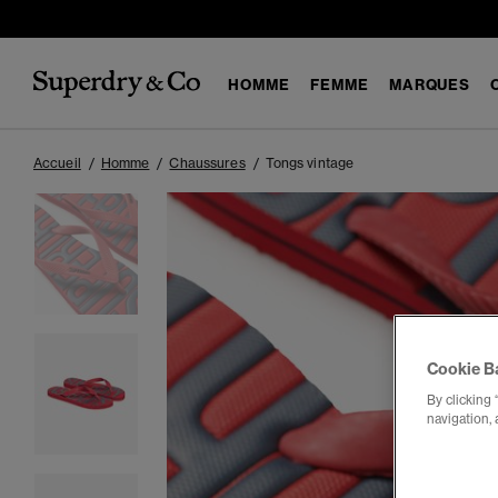
HOMME
FEMME
MARQUES
Accueil
Homme
Chaussures
Tongs vintage
Cookie B
By clicking 
navigation, 