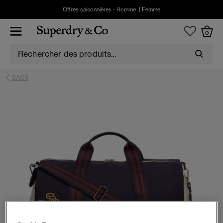
Offres saisonnières -
Homme
|
Femme
0
SACS