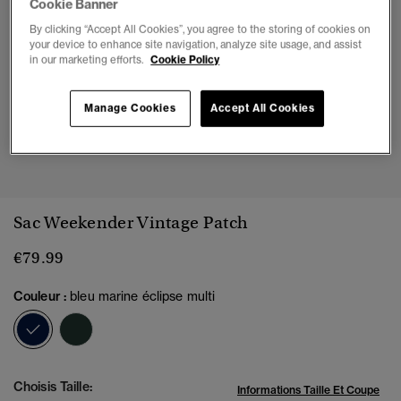
Cookie Banner
By clicking “Accept All Cookies”, you agree to the storing of cookies on
your device to enhance site navigation, analyze site usage, and assist
in our marketing efforts.
Cookie Policy
Manage Cookies
Accept All Cookies
1
2
3
4
5
Sac Weekender Vintage Patch
€79.99
Couleur :
bleu marine éclipse multi
sélectionné
Choisis Taille:
Informations Taille Et Coupe