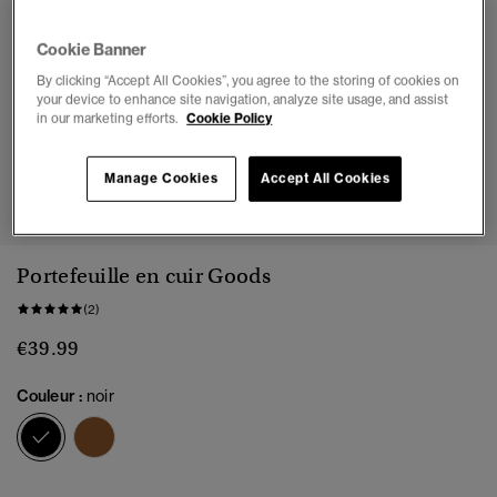
Cookie Banner
By clicking “Accept All Cookies”, you agree to the storing of cookies on
your device to enhance site navigation, analyze site usage, and assist
in our marketing efforts.
Cookie Policy
Manage Cookies
Accept All Cookies
1
2
3
4
Portefeuille en cuir Goods
(2)
€39.99
Couleur :
noir
sélectionné