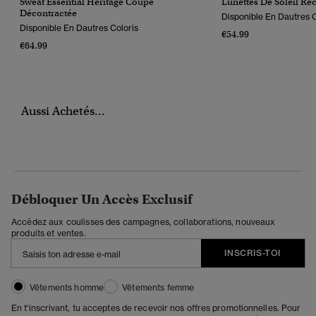
Sweat Essential Heritage Coupe
Lunettes De Soleil Re
Décontractée
Disponible En Dautres C
Disponible En Dautres Coloris
€54.99
€64.99
Aussi Achetés...
Débloquer Un Accès Exclusif
Accédez aux coulisses des campagnes, collaborations, nouveaux
produits et ventes.
INSCRIS-TOI
Vêtements homme
Vêtements femme
En t'inscrivant, tu acceptes de recevoir nos offres promotionnelles. Pour