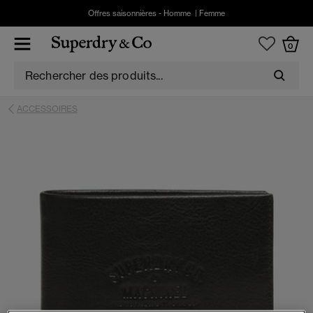
Offres saisonnières -
Homme
|
Femme
0
ACCESSOIRES