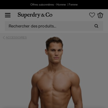
Offres saisonnières -
Homme
|
Femme
0
ACCESSOIRES