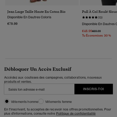
Jean Large Taille Haute En Coton Bio
Pull À Col Roulé Slouc
Disponible En Dautres Coloris
(13)
€79.99
Disponible En Dautres C
€48.99
Prix Réduit De
À
€69.99
Tu Économises 30 %
Débloquer Un Accès Exclusif
Accédez aux coulisses des campagnes, collaborations, nouveaux
produits et ventes.
INSCRIS-TOI
Vêtements homme
Vêtements femme
En t'inscrivant, tu acceptes de recevoir nos offres promotionnelles. Pour
plus d'informations, consulte notre
Politique de confidentialité