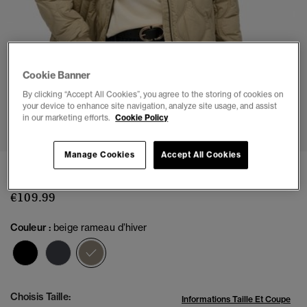
Cookie Banner
By clicking “Accept All Cookies”, you agree to the storing of cookies on
your device to enhance site navigation, analyze site usage, and assist
1
2
3
4
5
6
7
8
in our marketing efforts.
Cookie Policy
Manage Cookies
Accept All Cookies
Veste Matelassée Courte
€109.99
Couleur :
beige rameau d’hiver
sélectionné
Choisis Taille:
Informations Taille Et Coupe