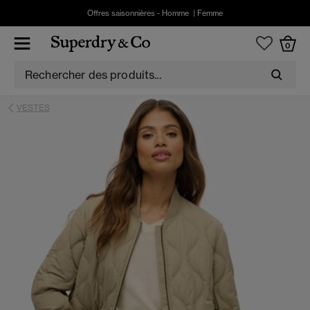
Offres saisonnières -
Homme
|
Femme
0
VESTES