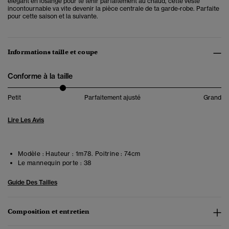
élégant en losange pour te tenir parfaitement au chaud, cette veste
incontournable va vite devenir la pièce centrale de ta garde-robe.
Parfaite
pour cette saison et la suivante.
Informations taille et coupe
Conforme à la taille
Petit
Parfaitement ajusté
Grand
Lire Les Avis
Modèle :
Hauteur : 1m78. Poitrine : 74cm
Le mannequin porte :
38
Guide Des Tailles
Composition et entretien