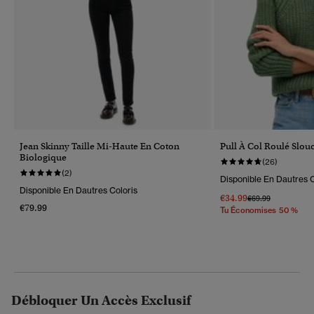
Jean Skinny Taille Mi-Haute En Coton
Pull À Col Roulé Slouc
Biologique
(26)
(2)
Disponible En Dautres C
Disponible En Dautres Coloris
€34.99
Prix Réduit De
À
€69.99
€79.99
Tu Économises 50 %
Débloquer Un Accès Exclusif