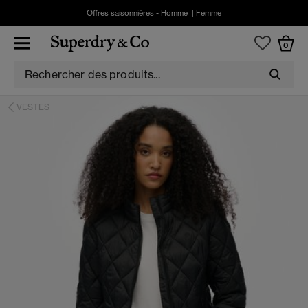
Offres saisonnières -
Homme
|
Femme
0
VESTES