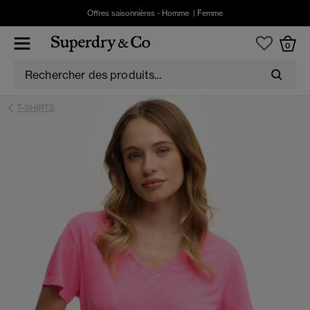
Offres saisonnières -
Homme
|
Femme
0
T-SHIRTS