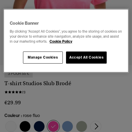
Cookie Banner
By clicking “Accept All Cookies”, you agree to the storing of cookies on
your device to enhance site navigation, analyze site usage, and assist
in our marketing efforts.
Cookie Policy
1
2
3
4
5
6
7
Manage Cookies
Accept All Cookies
3 POUR 55 €
T-shirt Studios Slub Brodé
(1)
€29.99
Couleur :
rose fluo
sélectionné