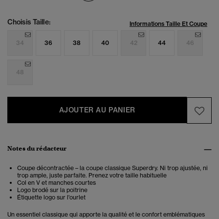
Choisis Taille:
Informations Taille Et Coupe
34
36
38
40
42
44
46
48
AJOUTER AU PANIER
Notes du rédacteur
Coupe décontractée – la coupe classique Superdry. Ni trop ajustée, ni
trop ample, juste parfaite. Prenez votre taille habituelle
Col en V et manches courtes
Logo brodé sur la poitrine
Étiquette logo sur l'ourlet
Un essentiel classique qui apporte la qualité et le confort emblématiques