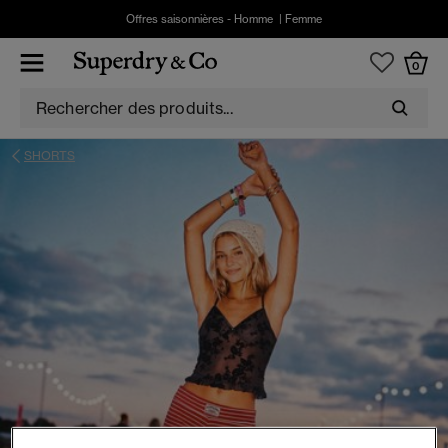
Offres saisonnières -
Homme
|
Femme
0
SHORTS