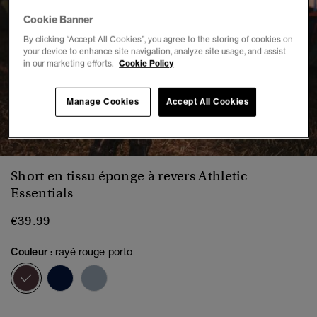
Cookie Banner
By clicking “Accept All Cookies”, you agree to the storing of cookies on
your device to enhance site navigation, analyze site usage, and assist
in our marketing efforts.
Cookie Policy
Manage Cookies
Accept All Cookies
1
2
3
4
5
6
7
Short en tissu éponge à revers Athletic
Essentials
€39.99
Couleur :
rayé rouge porto
sélectionné