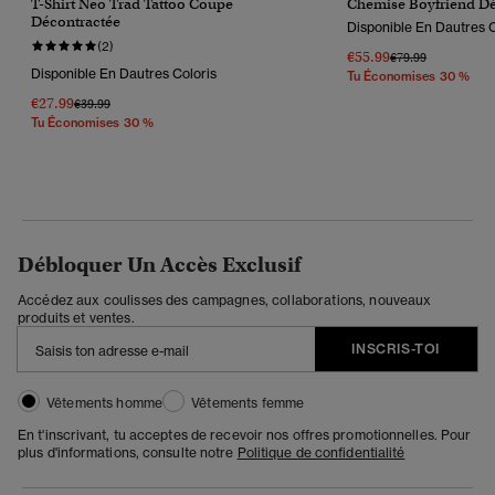
T-Shirt Neo Trad Tattoo Coupe
Chemise Boyfriend Dé
Décontractée
Disponible En Dautres C
(2)
€55.99
Prix Réduit De
À
€79.99
Disponible En Dautres Coloris
Tu Économises 30 %
€27.99
Prix Réduit De
À
€39.99
Tu Économises 30 %
Débloquer Un Accès Exclusif
Accédez aux coulisses des campagnes, collaborations, nouveaux
produits et ventes.
INSCRIS-TOI
Vêtements homme
Vêtements femme
En t'inscrivant, tu acceptes de recevoir nos offres promotionnelles. Pour
plus d'informations, consulte notre
Politique de confidentialité