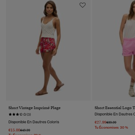
Short Vintage Imprimé Plage
Short Essential Logo 
Disponible En Dautres C
(3)
Disponible En Dautres Coloris
€27.99
Prix Réduit De
À
€39.99
Tu Économises 30 %
€15.00
Prix Réduit De
À
€49.99