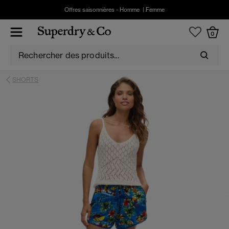
Offres saisonnières -
Homme
|
Femme
0
SHORTS