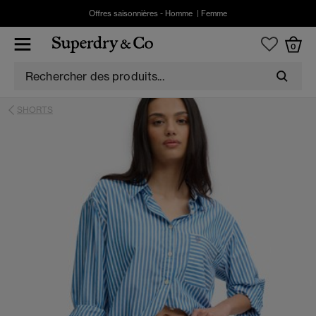
Offres saisonnières -
Homme
|
Femme
0
SHORTS