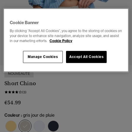
Cookie Banner
By clicking “Accept All Cookies”, you agree to the storing of cookies on
your device to enhance site navigation, analyze site usage, and assist
in our marketing efforts.
Cookie Policy
1
2
3
4
5
6
Manage Cookies
Accept All Cookies
NOUVEAUTÉ
Short Chino
(3)
€54.99
Couleur :
gris jour de pluie
sélectionné