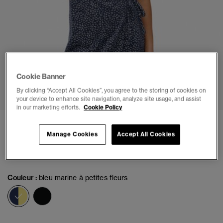
Cookie Banner
1
2
3
4
5
6
7
By clicking “Accept All Cookies”, you agree to the storing of cookies on
your device to enhance site navigation, analyze site usage, and assist
in our marketing efforts.
Cookie Policy
Robe portefeuille Athletic Essentials
Manage Cookies
Accept All Cookies
(6)
€54.99
Couleur :
bleu marine à petites fleurs
sélectionné