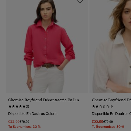
Chemise Boyfriend Décontractée En Lin
Chemise Boyfriend Dé
(1)
(1)
Disponible En Dautres Coloris
Disponible En Dautres C
€55.99
€55.99
Prix Réduit De
À
Prix Réduit De
À
€79.99
€79.99
Tu Économises 30 %
Tu Économises 30 %