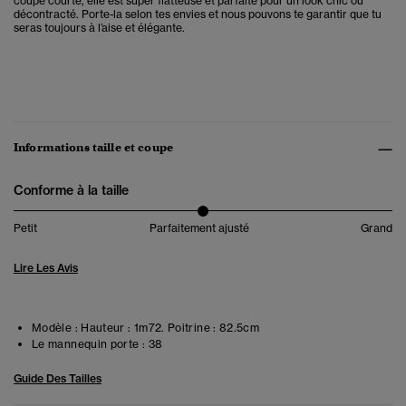
coupe courte, elle est super flatteuse et parfaite pour un look chic ou
décontracté. Porte-la selon tes envies et nous pouvons te garantir que tu
seras toujours à l’aise et élégante.
Informations taille et coupe
Conforme à la taille
Petit
Parfaitement ajusté
Grand
Lire Les Avis
Modèle :
Hauteur : 1m72. Poitrine : 82.5cm
Le mannequin porte :
38
Guide Des Tailles