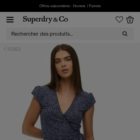
Offres saisonnières -
Homme
|
Femme
0
ROBES