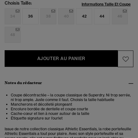
Choisis Taille:
Informations Taille Et Coupe
34
36
38
40
42
44
46
48
AJOUTER AU PANIER
Notes du rédacteur
Coupe décontractée – la coupe classique de Superdry. Ni trop serrée,
ni trop ample. Juste comme il faut. Choisis ta taille habituelle
Mancherons et décolleté plongeant
Encolure bordée de dentelle et coupe courte
Cache-cœur et lien à nouer autour de la taille
Étiquette signature sur l’ourlet
Issue de notre collection classique Athletic Essentials, la robe portefeuille
Athletic Essentials a tout pour plaire. Avec son style portefeuille et sa