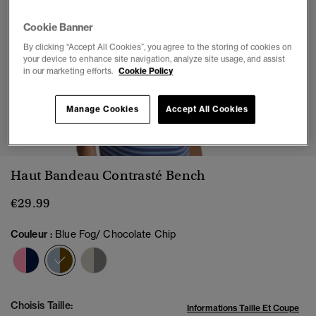
Cookie Banner
By clicking “Accept All Cookies”, you agree to the storing of cookies on
your device to enhance site navigation, analyze site usage, and assist
in our marketing efforts.
Cookie Policy
Manage Cookies
Accept All Cookies
1
2
3
4
5
Haut Bandeau Contrasté Bench
€29.99
Couleur :
Blue Fog/ Chocolate Chip
sélectionné
Choisis Taille:
Informations Taille Et Coupe