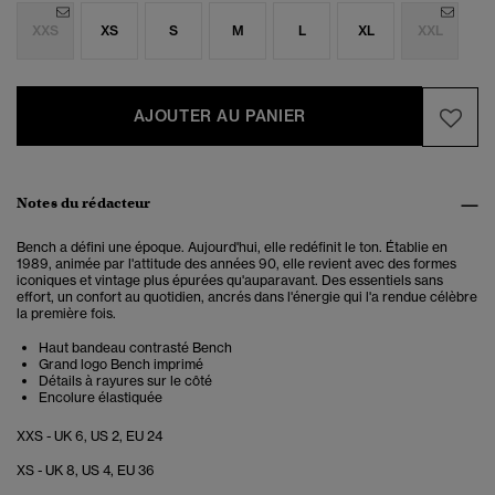
XXS
XS
S
M
L
XL
XXL
AJOUTER AU PANIER
Notes du rédacteur
Bench a défini une époque. Aujourd'hui, elle redéfinit le ton. Établie en
1989, animée par l'attitude des années 90, elle revient avec des formes
iconiques et vintage plus épurées qu'auparavant. Des essentiels sans
effort, un confort au quotidien, ancrés dans l'énergie qui l'a rendue célèbre
la première fois.
Haut bandeau contrasté Bench
Grand logo Bench imprimé
Détails à rayures sur le côté
Encolure élastiquée
XXS - UK 6, US 2, EU 24
XS - UK 8, US 4, EU 36