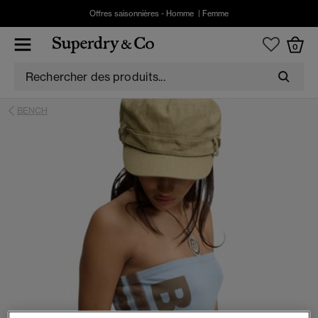
Offres saisonnières -
Homme
|
Femme
0
BENCH