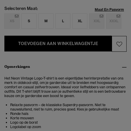
Selecteren Maat:
Maat En Pasvorm
XS
S
M
L
XL
XXL
XXXL
TOEVOEGEN AAN WINKELWAGENTJE
Opmerkingen
Het Neon Vintage Logo-T-shirt is een
eigentijdse herinterpretatie van ons
merk in oldskool-stijl, om je garderobe uit te breiden met hoogwaardig
comfort en casual zelfvertrouwen. Ideaal voor liefhebbers van ontspannen
outfits. Dit T-shirt blijft trouw aan je authentieke stijl en is een betrouwbare
keuze om je garderobe een boost te geven.
Relaxte pasvorm – de klassieke Superdry-pasvorm. Niet te
nauwsluitend, niet te ruim, precies goed. Kies je gebruikelijke maat
Ronde hals
Korte mouwen
Logo op de borst
Logolabel op zoom