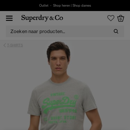
Outlet -
Shop heren
|
Shop dames
0
T-SHIRTS