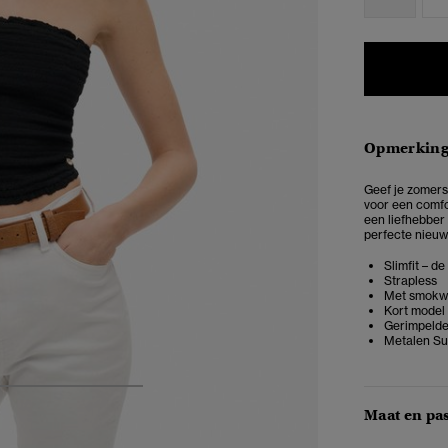
Opmerkin
Geef je zomers
voor een comfo
een liefhebber 
perfecte nieuw
Slimfit – d
Strapless
Met smokw
Kort model
Gerimpeld
Metalen Su
4
5
6
7
Maat en pa