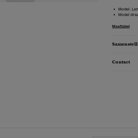
Model:
Len
Model draa
Maattabel
Samenstell
Contact