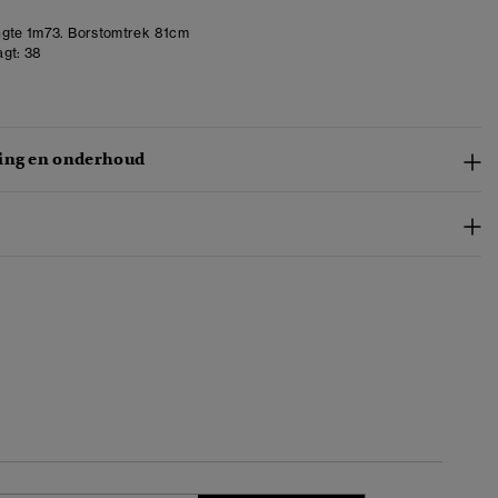
gte 1m73. Borstomtrek 81cm
gt:
38
ing en onderhoud