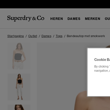
HEREN
DAMES
MERKEN
OU
Startpagina
Outlet
Dames
Tops
Bandeautop met smokwerk
Cookie B
By clicking 
navigation, 