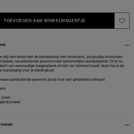
TOEVOEGEN AAN WINKELWAGENTJE
gen
e stijl een boost met de bandeautop met smokwerk, zorgvuldig ontworpen
rtabele, nauwsluitende pasvorm met opmerkelijke veelzijdigheid. Of je nu
bent van eenvoudige laagjesitems of niet van tanlines houdt, deze top is de
e toevoeging voor je kledingkast.
e nauw aansluitende pasvorm zorgt voor een getailleerd silhouet
erk
e zoom
perdry-label
svorm