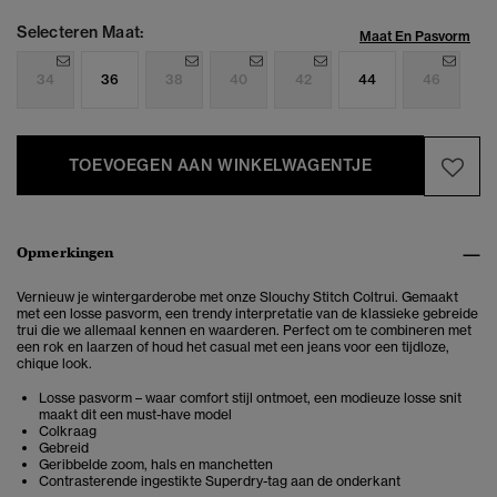
Selecteren Maat:
Maat En Pasvorm
34
36
38
40
42
44
46
TOEVOEGEN AAN WINKELWAGENTJE
Opmerkingen
Vernieuw je wintergarderobe met onze Slouchy Stitch Coltrui. Gemaakt
met een losse pasvorm, een trendy interpretatie van de klassieke gebreide
trui die we allemaal kennen en waarderen. Perfect om te combineren met
een rok en laarzen of houd het casual met een jeans voor een tijdloze,
chique look.
Losse pasvorm – waar comfort stijl ontmoet, een modieuze losse snit
maakt dit een must-have model
Colkraag
Gebreid
Geribbelde zoom, hals en manchetten
Contrasterende ingestikte Superdry-tag aan de onderkant