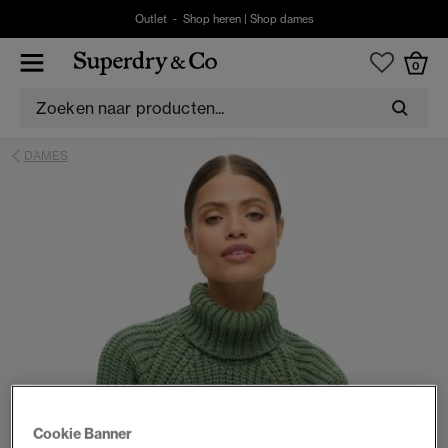
Outlet -
Shop heren
|
Shop dames
0
DAMES
Cookie Banner