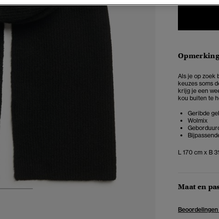
Opmerkin
Als je op zoek 
keuzes soms de
krijg je een we
kou buiten te 
Geribde geb
Wolmix
Geborduurd
Bijpassende
L 170 cm x B 3
Maat en pa
2
3
Beoordelingen