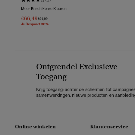
Meer Beschikbare Kleuren
€66,49
Prijs Verlaagd Van
Naar
€94,99
Je Bespaart 30%
Ontgrendel Exclusieve
Toegang
Krijg toegang: achter de schermen tot campagnes
samenwerkingen, nieuwe producten en aanbiedin
Online winkelen
Klantenservice