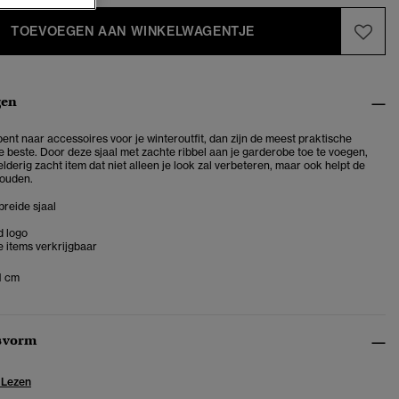
TOEVOEGEN AAN WINKELWAGENTJE
gen
bent naar accessoires voor je winteroutfit, dan zijn de meest praktische
 beste. Door deze sjaal met zachte ribbel aan je garderobe toe te voegen,
elderig zacht item dat niet alleen je look zal verbeteren, maar ook helpt de
houden.
reide sjaal
 logo
 items verkrijgbaar
1 cm
svorm
 Lezen