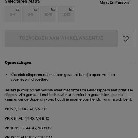
Selecteren Maat:
Maat En Pasvorm
6-7
8-9
10-11
12-13
TOEVOEGEN AAN WINKELWAGENTJE
Opmerkingen
Klassiek slippermodel met een gevoerd bandje op de voet en
voorgevormd voetbed
Bereid je voor op het warme weer met onze Core-badslippers met print. De
slippers zijn gemaakt met betrouwbaar comfort in gedachten, en ons
kenmerkende Superdry-logo houdt je moeiteloos trendy, waar je ook bent.
VK 6-7, EU 40-41, VS 7-8
VK 8-9, EU 42-43, VS 9-10
VK 10-11, EU 44-45, VS 11-12
VK 12-13, EU 46-47, VS 13-14