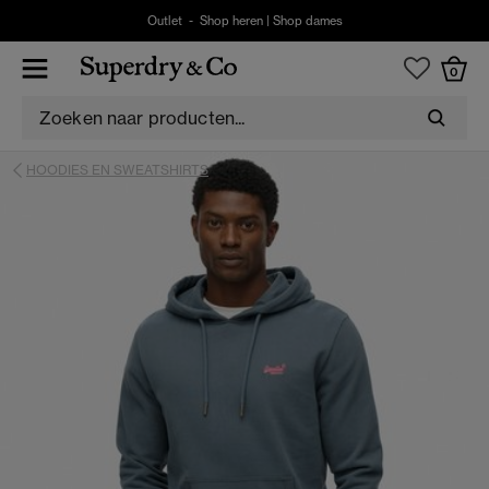
Outlet -
Shop heren
|
Shop dames
0
HOODIES EN SWEATSHIRTS