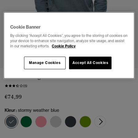
Cookie Banner
By clicking “Accept All Cookies”, you agree to the storing of cookies on
your device to enhance site navigation, analyze site usage, and assist
in our marketing efforts.
Cookie Policy
1
2
3
4
5
6
7
Manage Cookies
Accept All Cookies
Essential Logo Hoodie
(5)
€74,99
Kleur:
stormy weather blue
geselecteerd