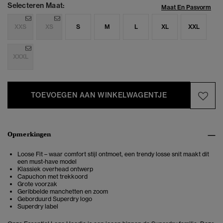
Selecteren Maat:
Maat En Pasvorm
XXS
XS
S
M
L
XL
XXL
XXXL
TOEVOEGEN AAN WINKELWAGENTJE
Opmerkingen
Loose Fit – waar comfort stijl ontmoet, een trendy losse snit maakt dit
een must-have model
Klassiek overhead ontwerp
Capuchon met trekkoord
Grote voorzak
Geribbelde manchetten en zoom
Geborduurd Superdry logo
Superdry label