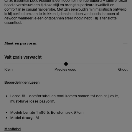
Onze Essential Logo Hoodie is een icoon binnen de Superdry familie. Deze
hoodie vernieuwt een tijdloze stijl en brengt superieure kwaliteit en
comfort in je casual garderobe.
Met zijn eenvoudig minimalistisch ontwerp
is hij perfect om aan te trekken tijdens het doen van boodschappen of
gewoon wanneer je een ontspannen sfeer nodig hebt. Hij is tenslotte
essentieel.
Maat en pasvorm
Valt zoals verwacht
Klein
Precies goed
Groot
Beoordelingen Lezen
Loose fit – comfortabel en cool komen samen tot een stijlvolle,
must-have losse pasvorm.
Model:
Lengte 1m86.5. Borstomtrek 97cm
Model draagt:
M
Maattabel