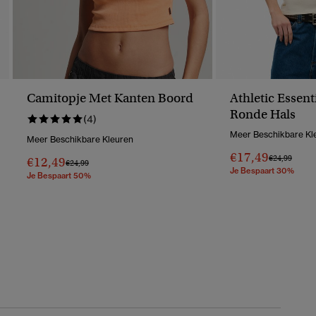
Camitopje Met Kanten Boord
Athletic Essen
Ronde Hals
(4)
Meer Beschikbare Kl
Meer Beschikbare Kleuren
€17,49
Prijs Verlaag
Naar
€24,99
€12,49
Prijs Verlaagd Van
Naar
€24,99
Je Bespaart 30%
Je Bespaart 50%