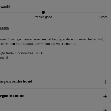
erwacht
Precies goed
Groot
 Lezen
orm. Sommige mensen noemen het baggy, anderen noemen het anti-fit,
en vinden het relaxed. Een model dat wat ruimer is.
gte 1m84. Borstomtrek 39.5in
gt:
M
ing en onderhoud
rganic cotton