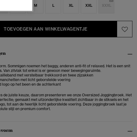
S
S
M
L
XL
XXL
XXXL
TOEVOEGEN AAN WINKELWAGENTJE
gen
rm. Sommigen noemen het baggy, anderen anti-fit of relaxed. Het is een snit
is. Van zitvlak tot enkel is er gewoon meer bewegingsruimte.
tailleband met verstelbaar trekkoord en twee zijzakken
manchetten met licht geborstelde voering
 logo op het been en de achterkant
cs de juiste keuze, daarom presenteren we onze Oversized Joggingbroek. Het
erfectie; gemaakt met uitzonderlijke kwaliteit zichtbaar in de stiksels en het
o, tot aan de heerlijk licht geborstelde voering. Deze joggingbroek laat je
lute stijl en premium comfort.
svorm