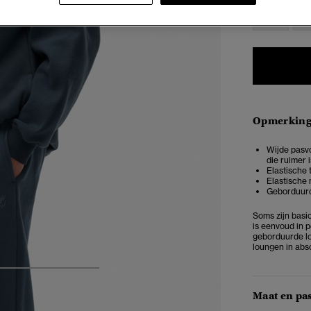
XXS
X
Opmerkin
Wijde pasvo
die ruimer 
Elastische 
Elastische 
Geborduurd
Soms zijn basi
is eenvoud in p
geborduurde log
loungen in abso
4
5
6
7
Maat en pa