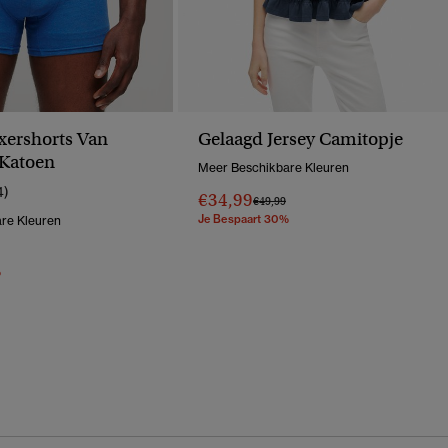
xershorts Van
Gelaagd Jersey Camitopje
 Katoen
Meer Beschikbare Kleuren
4)
€34,99
Prijs Verlaagd Van
Naar
€49,99
Je Bespaart 30%
re Kleuren
erlaagd Van
Naar
%