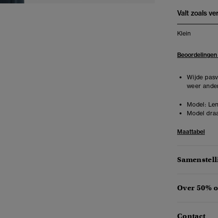
Valt zoals v
Klein
Beoordelingen
Wijde pasv
weer ander
Model:
Len
Model draa
Maattabel
Samenstell
Over 50% o
Contact