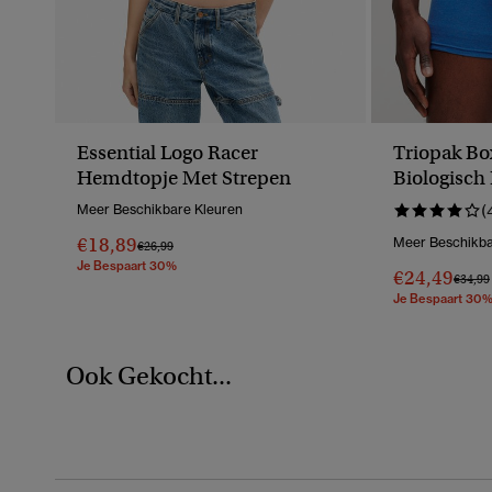
Essential Logo Racer
Triopak Bo
Hemdtopje Met Strepen
Biologisch
Meer Beschikbare Kleuren
(
€18,89
Meer Beschikba
Prijs Verlaagd Van
Naar
€26,99
Je Bespaart 30%
€24,49
Prijs V
€34,99
Je Bespaart 30
Ook Gekocht...