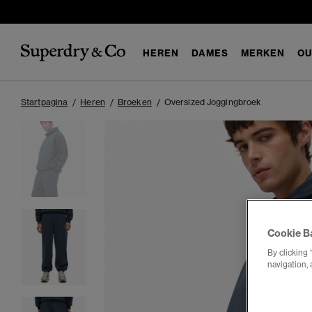
HEREN
DAMES
MERKEN
OU
Startpagina
Heren
Broeken
Oversized Joggingbroek
Cookie B
By clicking 
navigation, 