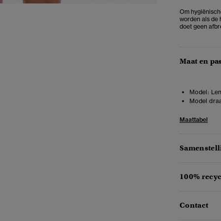
Om hygiënisch
worden als de h
doet geen afbr
Maat en pa
Model:
Len
Model draa
Maattabel
Samenstell
100% recyc
Contact