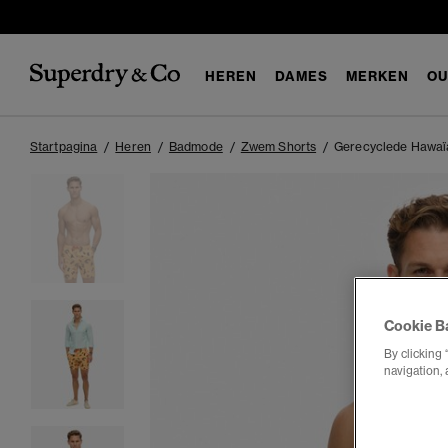
HEREN
DAMES
MERKEN
OU
Startpagina
Heren
Badmode
Zwem Shorts
Gerecyclede Hawaï
Cookie B
By clicking 
navigation, 