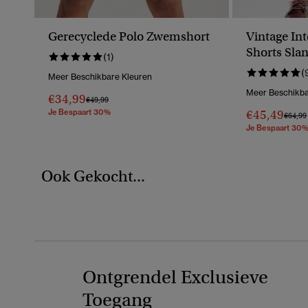
Gerecyclede Polo Zwemshort
Vintage In
Shorts Sla
(1)
(
Meer Beschikbare Kleuren
Meer Beschikba
€34,99
Prijs Verlaagd Van
Naar
€49,99
Je Bespaart 30%
€45,49
Prijs V
€64,99
Je Bespaart 30
Ook Gekocht...
Ontgrendel Exclusieve
Toegang