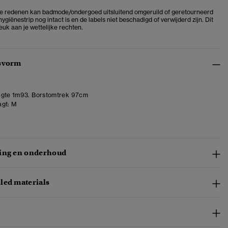
e redenen kan badmode/ondergoed uitsluitend omgeruild of geretourneerd
ygiënestrip nog intact is en de labels niet beschadigd of verwijderd zijn. Dit
euk aan je wettelijke rechten.
svorm
gte 1m93. Borstomtrek 97cm
gt:
M
ing en onderhoud
led materials