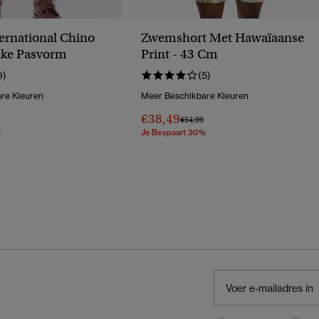
ternational Chino
Zwemshort Met Hawaïaanse
nke Pasvorm
Print - 43 Cm
9)
(5)
re Kleuren
Meer Beschikbare Kleuren
€38,49
erlaagd Van
Naar
Prijs Verlaagd Van
Naar
€54,99
%
Je Bespaart 30%