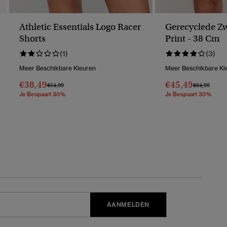
Athletic Essentials Logo Racer
Gerecyclede Z
Shorts
Print - 38 Cm
(1)
(3)
Meer Beschikbare Kleuren
Meer Beschikbare Kl
€38,49
€45,49
Prijs Verlaagd Van
Naar
Prijs Verlaag
Naar
€54,99
€64,99
Je Bespaart 30%
Je Bespaart 30%
AANMELDEN