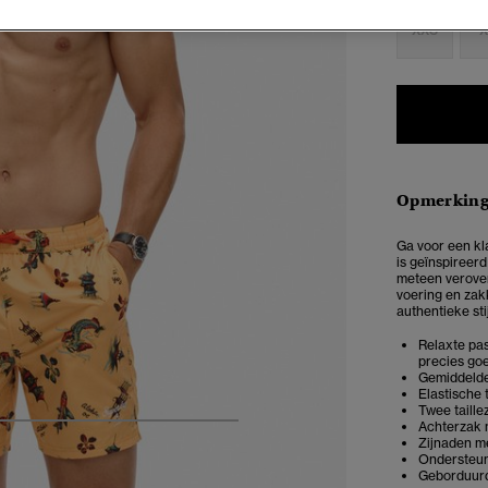
XXS
X
Opmerkin
Ga voor een kl
is geïnspireerd
meteen verover
voering en zakke
authentieke stij
Relaxte pas
precies goe
Gemiddelde
Elastische 
Twee taill
Achterzak m
6
7
8
9
10
11
Zijnaden me
Ondersteu
Geborduurd