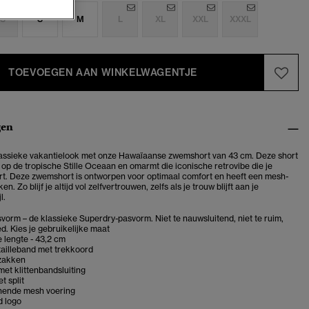
S
S
M
L
XL
XXL
XXXL
TOEVOEGEN AAN WINKELWAGENTJE
gen
assieke vakantielook met onze Hawaïaanse zwemshort van 43 cm. Deze short
 op de tropische Stille Oceaan en omarmt die iconische retrovibe die je
t. Deze zwemshort is ontworpen voor optimaal comfort en heeft een mesh-
n. Zo blijf je altijd vol zelfvertrouwen, zelfs als je trouw blijft aan je
l.
vorm – de klassieke Superdry-pasvorm. Niet te nauwsluitend, niet te ruim,
d. Kies je gebruikelijke maat
 lengte - 43,2 cm
tailleband met trekkoord
ezakken
et klittenbandsluiting
t split
nende mesh voering
 logo