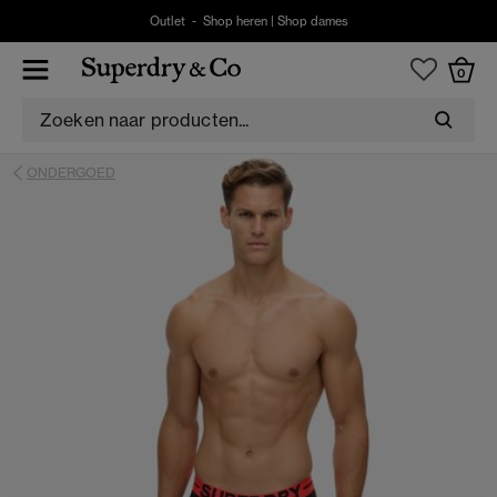
Outlet -
Shop heren
|
Shop dames
0
ONDERGOED