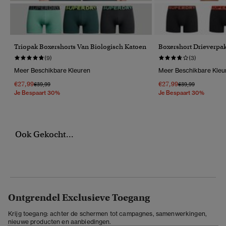
Triopak Boxershorts Van Biologisch Katoen
Boxershort Drieverpa
(9)
(3)
Meer Beschikbare Kleuren
Meer Beschikbare Kleu
€27,99
€27,99
Prijs Verlaagd Van
Naar
Prijs Verlaagd Van
Naar
€39,99
€39,99
Je Bespaart 30%
Je Bespaart 30%
Ook Gekocht...
Ontgrendel Exclusieve Toegang
Krijg toegang: achter de schermen tot campagnes, samenwerkingen,
nieuwe producten en aanbiedingen.