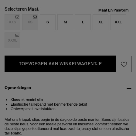
Selecteren Maat:
Maat En Pasvorm
XXS
XS
S
M
L
XL
XXL
XXXL
TOEVOEGEN AAN WINKELWAGENTJE
Opmerkingen
Klassiek model slip
Elastische tailleband met kenmerkende tekst
Ontwerp met inzetstukken
Met ons triopak slips begin je de dag op de beste manier. Soms zijn basics
de beste keus. Voor een ideale pasvorm en maximaal comfort hebben we
deze slips geperfectioneerd met luxe zachte jersey stof en een elastische
tailleband.