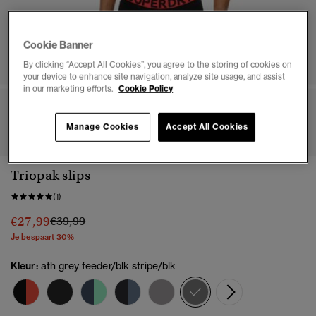
Cookie Banner
By clicking “Accept All Cookies”, you agree to the storing of cookies on
your device to enhance site navigation, analyze site usage, and assist
in our marketing efforts.
Cookie Policy
1
2
3
4
5
6
7
8
Manage Cookies
Accept All Cookies
Triopak slips
(1)
Prijs verlaagd van
naar
€27,99
€39,99
Je bespaart 30%
Kleur:
ath grey feeder/blk stripe/blk
geselecteerd