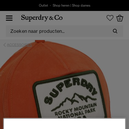
Outlet -
Shop heren
|
Shop dames
0
ACCESSOIRES