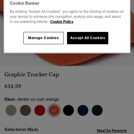
Cookie Banner
By clicking “Accept All Cookies”, you agree to the storing of cookies on
your device to enhance site navigation, analyze site usage, and assist
in our marketing efforts.
Cookie Policy
Manage Cookies
Accept All Cookies
1
2
3
4
5
Graphic Trucker Cap
€34,99
Kleur:
denim co rust orange
geselecteerd
Selecteren Maat:
Maat En Pasvorm