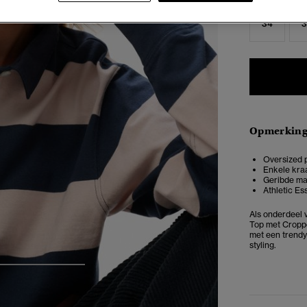
34
3
Opmerkin
Oversized p
Enkele kra
Geribde ma
Athletic Ess
Als onderdeel 
Top met Cropp
met een trendy
styling.
4
5
6