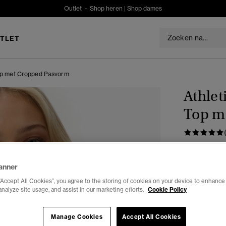
Outlet -
Shop heren
|
Shop dames
TLET
Top met Cropped Pasvorm
Athlet
Top m
€49,99
anner
Kleur:
Laure
“Accept All Cookies”, you agree to the storing of cookies on your device to enhance 
analyze site usage, and assist in our marketing efforts.
Cookie Policy
Manage Cookies
Accept All Cookies
Selecteren 