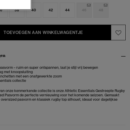
6
38
40
42
44
46
48
TOEVOEGEN AAN WINKELWAGENTJE
gen
asvorm – ruim en super ontspannen, laat je stijl vrij bewegen
ag met knoopsluiting
nchetten met een onafgewerkte zoom
entials collectie
van onze kenmerkende collectie is onze Athletic Essentials Gestreepte Rugby
ed Pasvorm de perfecte vernieuwing voor het komende seizoen. Gemaakt
 oversized pasvorm en klassiek rugby top silhouet, ideaal voor dagelijkse