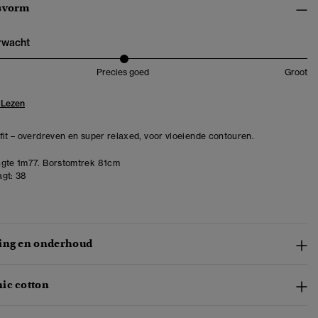
svorm
erwacht
Precies goed
Groot
 Lezen
fit – overdreven en super relaxed, voor vloeiende contouren.
gte 1m77. Borstomtrek 81cm
gt:
38
ing en onderhoud
ic cotton