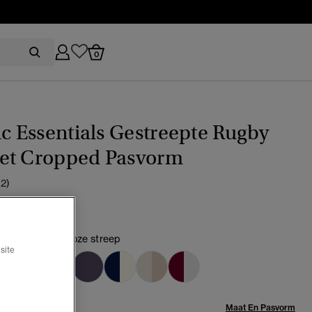
0
ic Essentials Gestreepte Rugby
et Cropped Pasvorm
(2)
n marineblauw/roze streep
site
geselecteerd
Maat:
Maat En Pasvorm