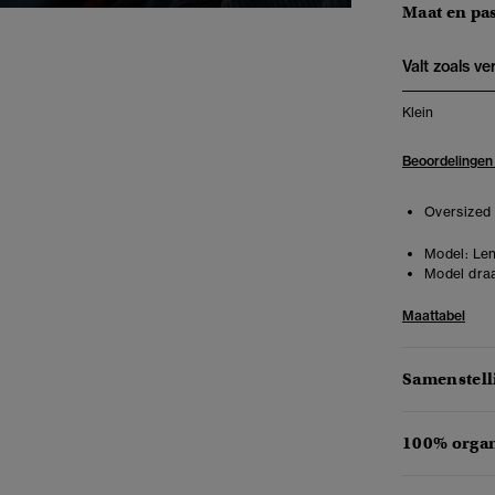
Maat en pa
Valt zoals v
Klein
Beoordelingen
Oversized 
Model:
Len
Model draa
Maattabel
Samenstell
100% organ