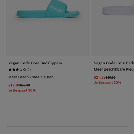
Vegan Code Core Badslippers
Vegan Code Core Bads
Meer Beschikbare Kleu
(2)
Meer Beschikbare Kleuren
€27,99
Prijs Verlaagd Van
Naar
€39,99
Je Bespaart 30%
€19,99
Prijs Verlaagd Van
Naar
€39,99
Je Bespaart 50%