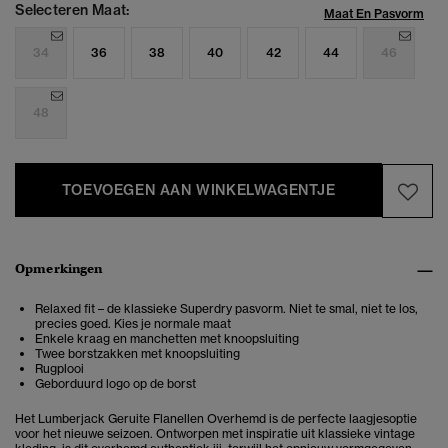
Selecteren Maat:
Maat En Pasvorm
34
36
38
40
42
44
46
48
TOEVOEGEN AAN WINKELWAGENTJE
Opmerkingen
Relaxed fit – de klassieke Superdry pasvorm. Niet te smal, niet te los,
precies goed. Kies je normale maat
Enkele kraag en manchetten met knoopsluiting
Twee borstzakken met knoopsluiting
Rugplooi
Geborduurd logo op de borst
Het Lumberjack Geruite Flanellen Overhemd is de perfecte laagjesoptie
voor het nieuwe seizoen. Ontworpen met inspiratie uit klassieke vintage