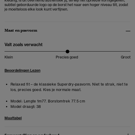
kleding, is dit overhemd authentiek jij, terwijl het opnieuw vormgegeven,
subtiel geborduurde logo op de borst het naar een hoger niveau tilt, zodat
je moeiteloos elke look kunt verfijnen.
Maat en pasvorm
Valt zoals verwacht
Klein
Precies goed
Groot
Beoordelingen Lezen
Relaxed fit – de klassieke Superdry-pasvorm. Niet te strak, niet te
los, precies goed. Kies je normale maat.
Model:
Lengte 1m77. Borstomtrek 77.5 cm
Model draagt:
38
Maattabel