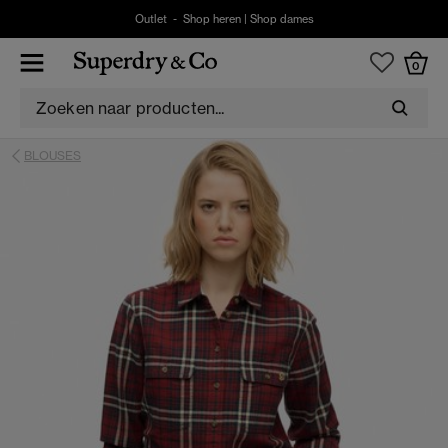
Outlet -
Shop heren
|
Shop dames
0
BLOUSES