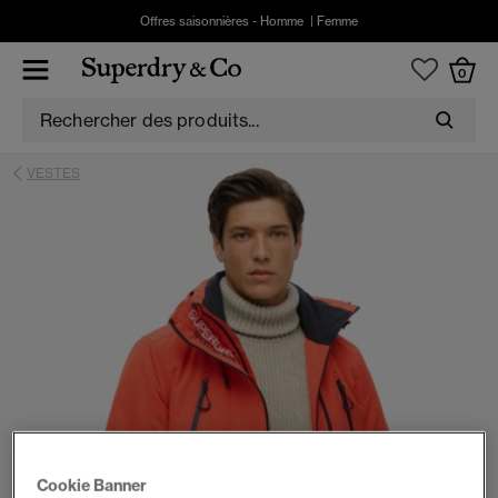
Offres saisonnières -
Homme
|
Femme
0
VESTES
Cookie Banner