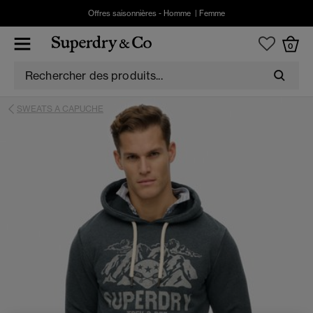
Offres saisonnières -
Homme
|
Femme
0
SWEATS A CAPUCHE