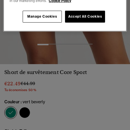
in our marketing efforts.
Cookie Policy
Manage Cookies
Accept All Cookies
1
2
3
4
5
Short de survêtement Core Sport
Prix réduit de
à
€22.49
€44.99
Tu économises 50 %
Couleur :
vert beverly
sélectionné