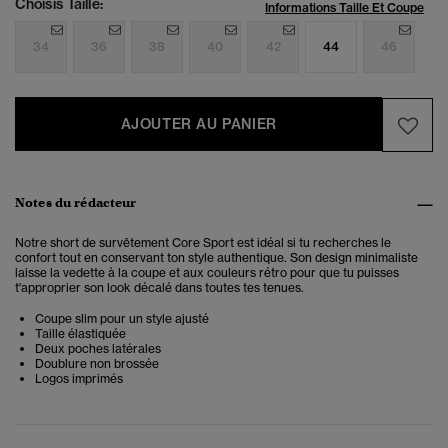
Choisis Taille:
Informations Taille Et Coupe
34
36
38
40
42
44
46
AJOUTER AU PANIER
Notes du rédacteur
Notre short de survêtement Core Sport est idéal si tu recherches le
confort tout en conservant ton style authentique. Son design minimaliste
laisse la vedette à la coupe et aux couleurs rétro pour que tu puisses
t'approprier son look décalé dans toutes tes tenues.
Coupe slim pour un style ajusté
Taille élastiquée
Deux poches latérales
Doublure non brossée
Logos imprimés