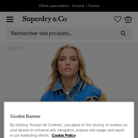
Offres saisonnières -
Homme
|
Femme
0
VESTES
Cookie Banner
By clicking “Accept All Cookies”, you agree to the storing of cookies on
your device to enhance site navigation, analyze site usage, and assist
in our marketing efforts.
Cookie Policy