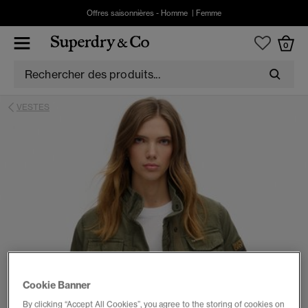
Offres saisonnières -
Homme
|
Femme
0
VESTES
Cookie Banner
By clicking “Accept All Cookies”, you agree to the storing of cookies on