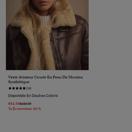
Veste Aviateur Courte En Peau De Mouton
Synthétique
(14)
Disponible En Dautres Coloris
€84.99
Prix Réduit De
À
€169.99
Tu Économises 50 %