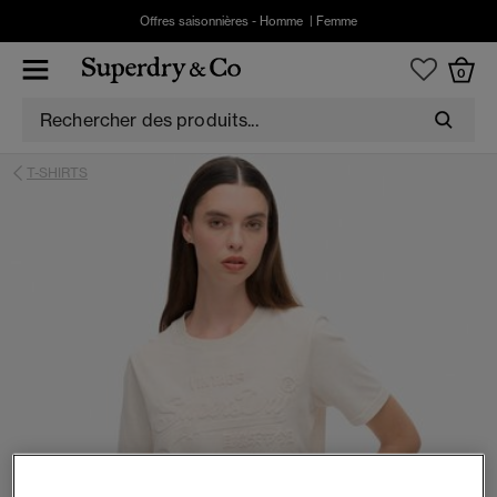
Offres saisonnières -
Homme
|
Femme
0
T-SHIRTS