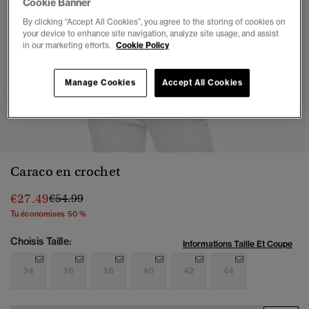
Cookie Banner
By clicking “Accept All Cookies”, you agree to the storing of cookies on
your device to enhance site navigation, analyze site usage, and assist
in our marketing efforts.
Cookie Policy
Manage Cookies
Accept All Cookies
1
2
3
4
5
6
7
8
Caraco en crochet
Prix réduit de
à
€27.49
€54.99
Tu économises 50 %
Choisis Taille:
Informations Taille Et Coupe
34
36
38
40
42
44