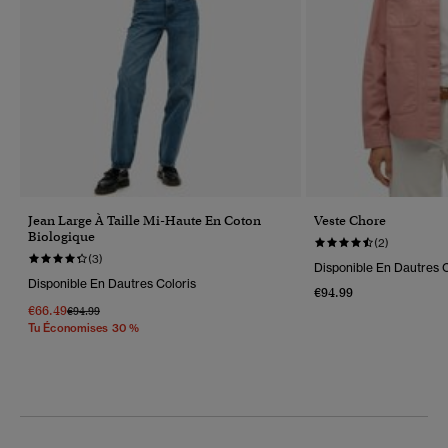
Jean Large À Taille Mi-Haute En Coton
Veste Chore
Biologique
(2)
(3)
Disponible En Dautres C
Disponible En Dautres Coloris
€94.99
€66.49
Prix Réduit De
À
€94.99
Tu Économises 30 %