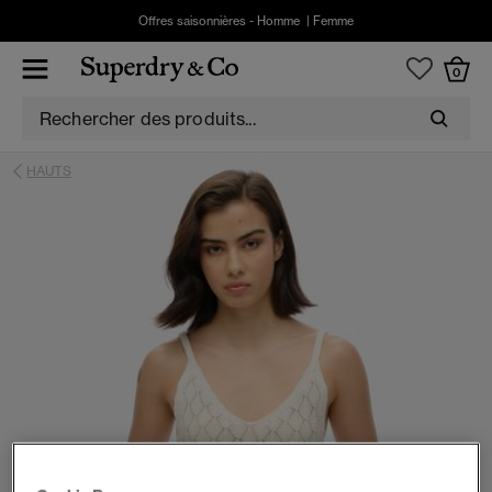
Offres saisonnières -
Homme
|
Femme
0
HAUTS