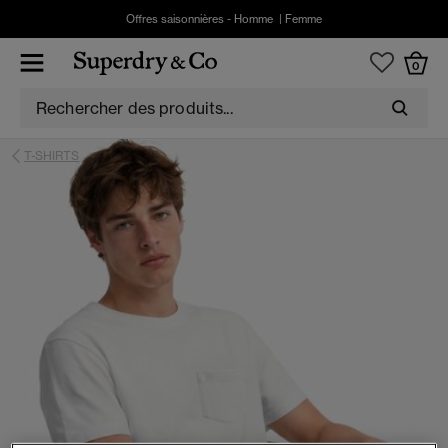
Offres saisonnières -
Homme
|
Femme
0
T-SHIRTS