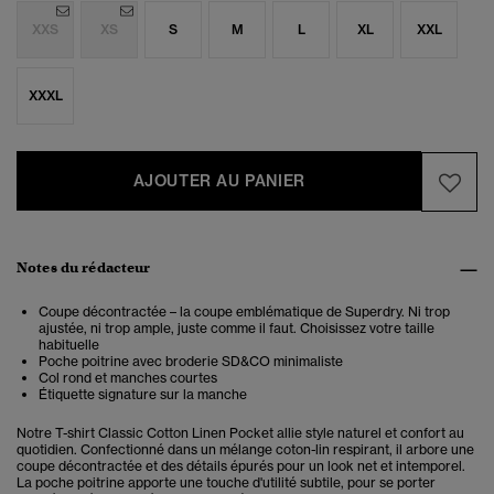
XXS
XS
S
M
L
XL
XXL
XXXL
AJOUTER AU PANIER
Notes du rédacteur
Coupe décontractée – la coupe emblématique de Superdry. Ni trop
ajustée, ni trop ample, juste comme il faut. Choisissez votre taille
habituelle
Poche poitrine avec broderie SD&CO minimaliste
Col rond et manches courtes
Étiquette signature sur la manche
Notre T-shirt Classic Cotton Linen Pocket allie style naturel et confort au
quotidien. Confectionné dans un mélange coton-lin respirant, il arbore une
coupe décontractée et des détails épurés pour un look net et intemporel.
La poche poitrine apporte une touche d'utilité subtile, pour se porter