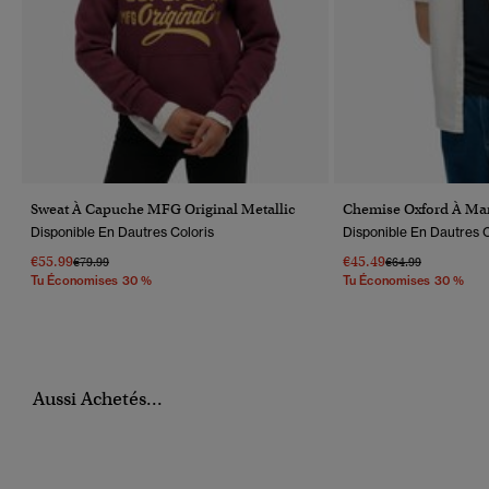
Sweat À Capuche MFG Original Metallic
Chemise Oxford À Ma
Disponible En Dautres Coloris
Disponible En Dautres C
€55.99
€45.49
Prix Réduit De
À
Prix Réduit De
À
€79.99
€64.99
Tu Économises 30 %
Tu Économises 30 %
Aussi Achetés...