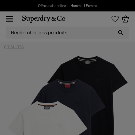
Offres saisonnières -
Homme
|
Femme
0
T-SHIRTS