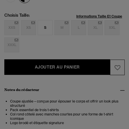
Choisis Taille:
Informations Taille Et Coupe
XXS
XS
S
M
L
XL
XXL
XXXL
AJOUTER AU PANIER
Notes du rédacteur
Coupe ajustée – conçue pour épouser le corps et offrir un look plus
structuré
Pack essentiel de trois t-shirts
Col rond côtelé avec manches courtes pour une forme de t-shirt
iconique
Logo brodé et étiquette signature