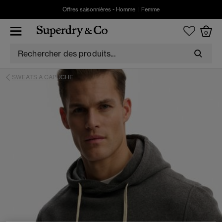
Offres saisonnières -
Homme
|
Femme
0
SWEATS A CAPUCHE