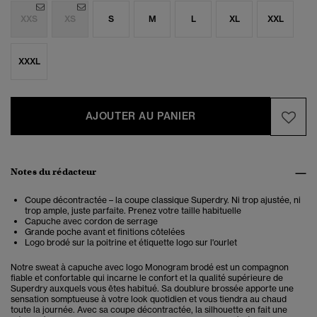
XXS
XS
S
M
L
XL
XXL
XXXL
AJOUTER AU PANIER
Notes du rédacteur
Coupe décontractée – la coupe classique Superdry. Ni trop ajustée, ni
trop ample, juste parfaite. Prenez votre taille habituelle
Capuche avec cordon de serrage
Grande poche avant et finitions côtelées
Logo brodé sur la poitrine et étiquette logo sur l'ourlet
Notre sweat à capuche avec logo Monogram brodé est un compagnon
fiable et confortable qui incarne le confort et la qualité supérieure de
Superdry auxquels vous êtes habitué. Sa doublure brossée apporte une
sensation somptueuse à votre look quotidien et vous tiendra au chaud
toute la journée. Avec sa coupe décontractée, la silhouette en fait une