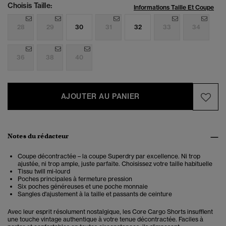
Choisis Taille:
Informations Taille Et Coupe
28
29
30
31
32
33
34
36
38
40
AJOUTER AU PANIER
Notes du rédacteur
Coupe décontractée – la coupe Superdry par excellence. Ni trop
ajustée, ni trop ample, juste parfaite. Choisissez votre taille habituelle
Tissu twill mi-lourd
Poches principales à fermeture pression
Six poches généreuses et une poche monnaie
Sangles d'ajustement à la taille et passants de ceinture
Avec leur esprit résolument nostalgique, les Core Cargo Shorts insufflent
une touche vintage authentique à votre tenue décontractée. Faciles à