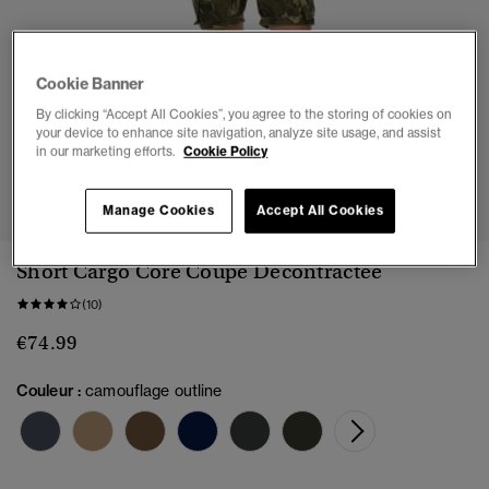
Cookie Banner
By clicking “Accept All Cookies”, you agree to the storing of cookies on
your device to enhance site navigation, analyze site usage, and assist
in our marketing efforts.
Cookie Policy
1
2
3
4
5
6
7
Manage Cookies
Accept All Cookies
Short Cargo Core Coupe Décontractée
(10)
€74.99
Couleur :
camouflage outline