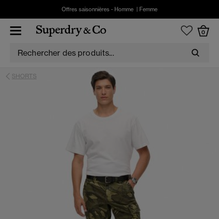
Offres saisonnières -
Homme
|
Femme
0
SHORTS